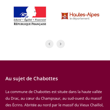
Au sujet de Chabottes
La commune de Chabottes est située dans la haute vallée
du Drac, au cœur du Champsaur, au sud-ouest du massif
des Écrins. Abritée au nord par le massif du Vieux Chaillol,